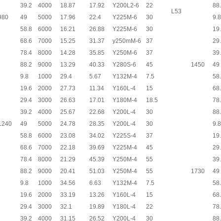
39.2
4000
18.87
17.92
Y200L2-6
22
88
L53
980
49
5000
17.96
22.4
Y225M-6
30
9.8
58.8
6000
16.21
26.88
Y225M-6
30
19
68.6
7000
15.25
31.37
y250mM-6
37
29
78.4
8000
14.28
35.85
Y250M-6
37
39
88.2
9000
13.29
40.33
Y280S-6
45
1450
49
9.8
1000
29.4
5.67
Y132M-4
7.5
58
19.6
2000
27.73
11.34
Y160L-4
15
68
29.4
3000
26.63
17.01
Y180M-4
18.5
78
39.2
4000
25.67
22.68
Y200L-4
30
88
1240
49
5000
24.78
28.35
Y200L-4
30
9.8
58.8
6000
23.08
34.02
Y225S-4
37
19
68.6
7000
22.18
39.69
Y225M-4
45
29
78.4
8000
21.29
45.39
Y250M-4
55
39
88.2
9000
20.41
51.03
Y250M-4
55
1730
49
9.8
1000
34.56
6.63
Y132M-4
7.5
58
19.6
2000
33.19
13.26
Y160L-4
15
68
29.4
3000
32.1
19.89
Y180L-4
22
78
39.2
4000
31.15
26.52
Y200L-4
30
88