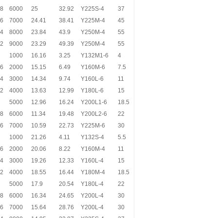
.8
6000
25
32.92
Y225S-4
37
.6
7000
24.41
38.41
Y225M-4
45
.4
8000
23.84
43.9
Y250M-4
55
.2
9000
23.29
49.39
Y250M-4
55
1000
16.16
3.25
Y132M1-6
4
.6
2000
15.15
6.49
Y160M-6
7.5
.4
3000
14.34
9.74
Y160L-6
11
.2
4000
13.63
12.99
Y180L-6
15
5000
12.96
16.24
Y200L1-6
18.5
.8
6000
11.34
19.48
Y200L2-6
22
.6
7000
10.59
22.73
Y225M-6
30
1000
21.26
4.11
Y132S-4
5.5
.6
2000
20.06
8.22
Y160M-4
11
.4
3000
19.26
12.33
Y160L-4
15
.2
4000
18.55
16.44
Y180M-4
18.5
5000
17.9
20.54
Y180L-4
22
.8
6000
16.34
24.65
Y200L-4
30
.6
7000
15.64
28.76
Y200L-4
30