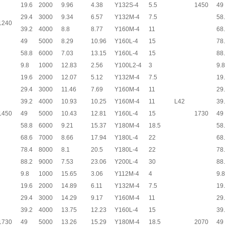
19.6
2000
9.96
4.38
Y132S-4
5.5
1450
49
29.4
3000
9.34
6.57
Y132M-4
7.5
58
1240
39.2
4000
8.8
8.77
Y160M-4
11
68
49
5000
8.29
10.96
Y160L-4
15
78
58.8
6000
7.03
13.15
Y160L-4
15
88
9.8
1000
12.83
2.56
Y100L2-4
3
9.8
19.6
2000
12.07
5.12
Y132M-4
7.5
19
29.4
3000
11.46
7.69
Y160M-4
11
29
39.2
4000
10.93
10.25
Y160M-4
11
L42
39
1450
49
5000
10.43
12.81
Y160L-4
15
1730
49
58.8
6000
9.21
15.37
Y180M-4
18.5
58
68.6
7000
8.66
17.94
Y180L-4
22
68
78.4
8000
8.1
20.5
Y180L-4
22
78
88.2
9000
7.53
23.06
Y200L-4
30
88
9.8
1000
15.65
3.06
Y112M-4
4
9.8
19.6
2000
14.89
6.11
Y132M-4
7.5
19
29.4
3000
14.29
9.17
Y160M-4
11
29
39.2
4000
13.75
12.23
Y160L-4
15
39
1730
49
5000
13.26
15.29
Y180M-4
18.5
2070
49