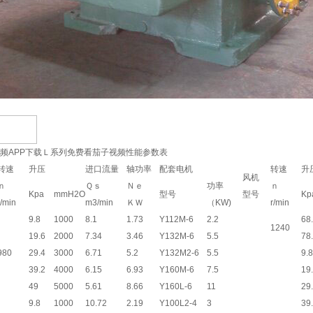
频APP下载Ｌ系列免费看茄子视频性能参数表
转速
升压
进口流量
轴功率
配套电机
转速
升
风机
ｎ
Ｑｓ
Ｎｅ
功率
ｎ
Kpa
mmH2O
型号
型号
Kp
r/min
m3/min
ＫＷ
（KW)
r/min
9.8
1000
8.1
1.73
Y112M-6
2.2
68
1240
19.6
2000
7.34
3.46
Y132M-6
5.5
78
980
29.4
3000
6.71
5.2
Y132M2-6
5.5
9.8
39.2
4000
6.15
6.93
Y160M-6
7.5
19
49
5000
5.61
8.66
Y160L-6
11
29
9.8
1000
10.72
2.19
Y100L2-4
3
39