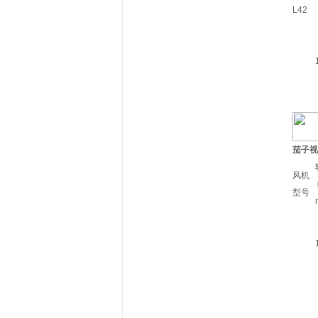
L42
茄子视
风机
型号