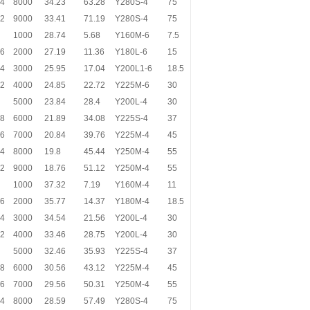
.4
8000
34.23
63.28
Y280S-4
75
.2
9000
33.41
71.19
Y280S-4
75
1000
28.74
5.68
Y160M-6
7.5
.6
2000
27.19
11.36
Y180L-6
15
.4
3000
25.95
17.04
Y200L1-6
18.5
.2
4000
24.85
22.72
Y225M-6
30
5000
23.84
28.4
Y200L-4
30
.8
6000
21.89
34.08
Y225S-4
37
.6
7000
20.84
39.76
Y225M-4
45
.4
8000
19.8
45.44
Y250M-4
55
.2
9000
18.76
51.12
Y250M-4
55
1000
37.32
7.19
Y160M-4
11
.6
2000
35.77
14.37
Y180M-4
18.5
.4
3000
34.54
21.56
Y200L-4
30
.2
4000
33.46
28.75
Y200L-4
30
5000
32.46
35.93
Y225S-4
37
.8
6000
30.56
43.12
Y225M-4
45
.6
7000
29.56
50.31
Y250M-4
55
.4
8000
28.59
57.49
Y280S-4
75