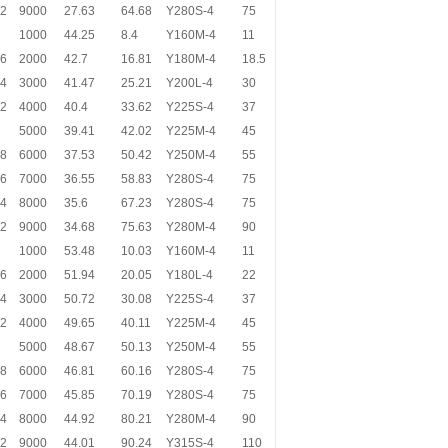
.2
9000
27.63
64.68
Y280S-4
75
1000
44.25
8.4
Y160M-4
11
.6
2000
42.7
16.81
Y180M-4
18.5
.4
3000
41.47
25.21
Y200L-4
30
.2
4000
40.4
33.62
Y225S-4
37
5000
39.41
42.02
Y225M-4
45
.8
6000
37.53
50.42
Y250M-4
55
.6
7000
36.55
58.83
Y280S-4
75
.4
8000
35.6
67.23
Y280S-4
75
.2
9000
34.68
75.63
Y280M-4
90
1000
53.48
10.03
Y160M-4
11
.6
2000
51.94
20.05
Y180L-4
22
.4
3000
50.72
30.08
Y225S-4
37
.2
4000
49.65
40.11
Y225M-4
45
5000
48.67
50.13
Y250M-4
55
.8
6000
46.81
60.16
Y280S-4
75
.6
7000
45.85
70.19
Y280S-4
75
.4
8000
44.92
80.21
Y280M-4
90
.2
9000
44.01
90.24
Y315S-4
110