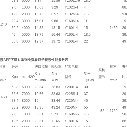
58.8
6000
8.34
15.59
Y200L1-6
18.5
78
9.8
1000
16.63
3.29
Y132S-4
4
88
19.6
2000
15.73
6.57
Y132M-4
7.5
9.8
29.4
3000
15.01
9.86
Y160M-4
11
19
1240
39.2
4000
14.38
13.15
Y160L-4
15
1450
29
49
5000
13.79
16.44
Y160L-4
18.5
39
58.8
6000
12.37
19.72
Y160L-4
22
49
频APP下载Ｌ系列免费看茄子视频性能参数表
转速
升压
进口流量
轴功率
配套电机
转速
升
风机
ｎ
Ｑｓ
Ｎｅ
功率
ｎ
Kpa
mmH2O
型号
型号
Kp
r/min
m3/min
ＫＷ
（KW)
r/min
58.8
6000
20.34
28.83
Y200L-4
30
19
68.6
7000
19.66
33.63
Y225S-4
37
29
1450
78.4
8000
19
38.44
Y225M-4
45
39
88.2
9000
18.35
43.24
Y250M-4
55
49
L52
1730
9.8
1000
30.31
5.73
Y160M-6
7.5
58
19.6
2000
29.31
11.46
Y180L-6
15
68