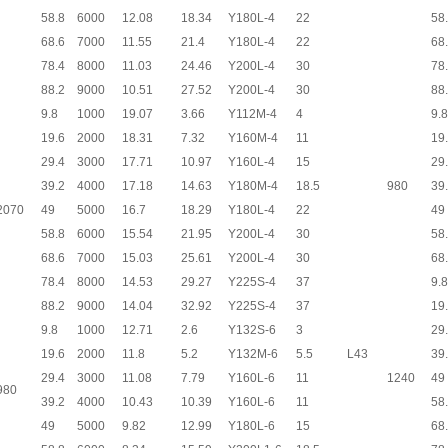
58.8
6000
12.08
18.34
Y180L-4
22
58
68.6
7000
11.55
21.4
Y180L-4
22
68
78.4
8000
11.03
24.46
Y200L-4
30
78
88.2
9000
10.51
27.52
Y200L-4
30
88
9.8
1000
19.07
3.66
Y112M-4
4
9.8
19.6
2000
18.31
7.32
Y160M-4
11
19
29.4
3000
17.71
10.97
Y160L-4
15
29
39.2
4000
17.18
14.63
Y180M-4
18.5
980
39
2070
49
5000
16.7
18.29
Y180L-4
22
49
58.8
6000
15.54
21.95
Y200L-4
30
58
68.6
7000
15.03
25.61
Y200L-4
30
68
78.4
8000
14.53
29.27
Y225S-4
37
9.8
88.2
9000
14.04
32.92
Y225S-4
37
19
9.8
1000
12.71
2.6
Y132S-6
3
29
19.6
2000
11.8
5.2
Y132M-6
5.5
L43
39
29.4
3000
11.08
7.79
Y160L-6
11
1240
49
980
39.2
4000
10.43
10.39
Y160L-6
11
58
49
5000
9.82
12.99
Y180L-6
15
68