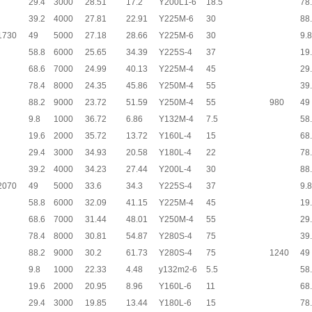
29.4
3000
28.51
17.2
Y200L1-6
18.5
78
39.2
4000
27.81
22.91
Y225M-6
30
88
1730
49
5000
27.18
28.66
Y225M-6
30
9.8
58.8
6000
25.65
34.39
Y225S-4
37
19
68.6
7000
24.99
40.13
Y225M-4
45
29
78.4
8000
24.35
45.86
Y250M-4
55
39
88.2
9000
23.72
51.59
Y250M-4
55
980
49
9.8
1000
36.72
6.86
Y132M-4
7.5
58
19.6
2000
35.72
13.72
Y160L-4
15
68
29.4
3000
34.93
20.58
Y180L-4
22
78
39.2
4000
34.23
27.44
Y200L-4
30
88
2070
49
5000
33.6
34.3
Y225S-4
37
9.8
58.8
6000
32.09
41.15
Y225M-4
45
19
68.6
7000
31.44
48.01
Y250M-4
55
29
78.4
8000
30.81
54.87
Y280S-4
75
39
88.2
9000
30.2
61.73
Y280S-4
75
1240
49
9.8
1000
22.33
4.48
y132m2-6
5.5
58
19.6
2000
20.95
8.96
Y160L-6
11
68
29.4
3000
19.85
13.44
Y180L-6
15
78