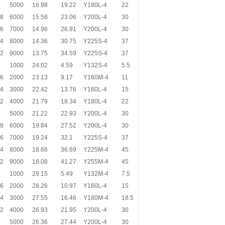
5000
16.98
19.22
Y180L-4
22
.8
6000
15.58
23.06
Y200L-4
30
.6
7000
14.96
26.91
Y200L-4
30
.4
8000
14.36
30.75
Y225S-4
37
.2
9000
13.75
34.59
Y225S-4
37
1000
24.02
4.59
Y132S-4
5.5
.6
2000
23.13
9.17
Y160M-4
11
.4
3000
22.42
13.76
Y160L-4
15
.2
4000
21.79
18.34
Y180L-4
22
5000
21.22
22.93
Y200L-4
30
.8
6000
19.84
27.52
Y200L-4
30
.6
7000
19.24
32.1
Y225S-4
37
.4
8000
18.66
36.69
Y225M-4
45
.2
9000
18.08
41.27
Y255M-4
45
1000
29.15
5.49
Y132M-4
7.5
.6
2000
28.26
10.97
Y160L-4
15
.4
3000
27.55
16.46
Y180M-4
18.5
.2
4000
26.93
21.95
Y200L-4
30
5000
26.36
27.44
Y200L-4
30